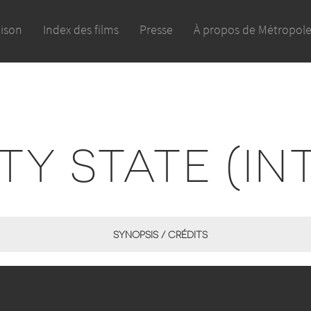
aison
Index des films
Presse
À propos de Métropol
TY STATE (IN
SYNOPSIS / CRÉDITS