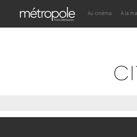
Au cinéma
À la m
CI