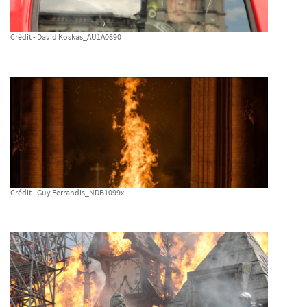
Crédit - David Koskas_AU1A0890
Crédit - Guy Ferrandis_NDB1099x