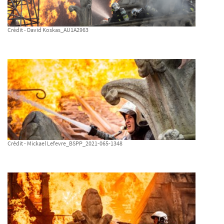
Crédit - David Koskas_AU1A2963
Crédit - Mickael Lefevre_BSPP_2021-065-1348