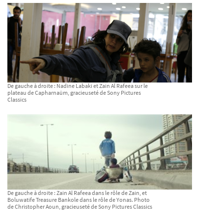
De gauche à droite : Nadine Labaki et Zain Al Rafeea sur le
plateau de Capharnaüm, gracieuseté de Sony Pictures
Classics
De gauche à droite : Zain Al Rafeea dans le rôle de Zain, et
Boluwatife Treasure Bankole dans le rôle de Yonas. Photo
de Christopher Aoun, gracieuseté de Sony Pictures Classics