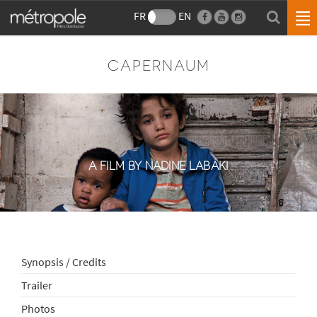
FR
EN
CAPERNAUM
A FILM BY NADINE LABAKI
Synopsis / Credits
Trailer
Photos