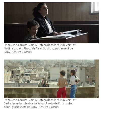
De gauche à droite : Zain Al Rafeea dans le rôle de Zain, et
Nadine Labaki. Photo de Fares Sokhon, gracieuseté de
Sony Pictures Classics
De gauche à droite : Zain Al Rafeea dans le rôle de Zain, et
Cedra Izam dans le rôle de Sahar. Photo de Christopher
Aoun, gracieuseté de Sony Pictures Classics