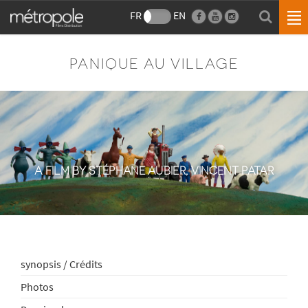
FR
EN
PANIQUE AU VILLAGE
A FILM BY STÉPHANE AUBIER, VINCENT PATAR
synopsis / Crédits
Photos