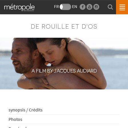
FR
EN
DE ROUILLE ET D'OS
A FILM BY JACQUES AUDIARD
synopsis / Crédits
Photos