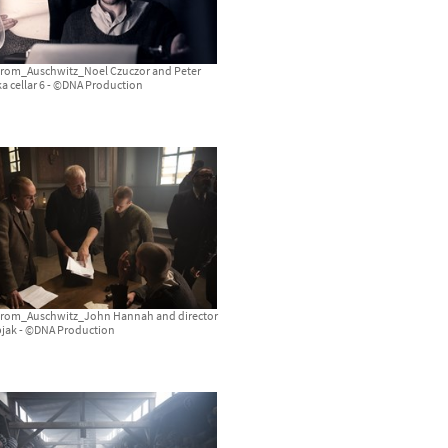
rom_Auschwitz_Noel Czuczor and Peter
a cellar 6 - ©DNA Production
rom_Auschwitz_John Hannah and director
bjak - ©DNA Production