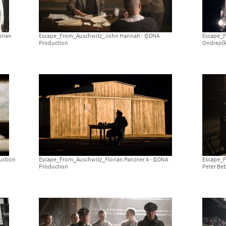
orian
Escape_From_Auschwitz_John Hannah - ©DNA
Escape_F
Production
Ondrejičk
uction
Escape_From_Auschwitz_Florian Panzner 4 - ©DNA
Escape_F
Production
Peter Be