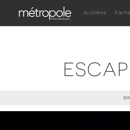
Au cinéma
À la m
ESCAP
SY