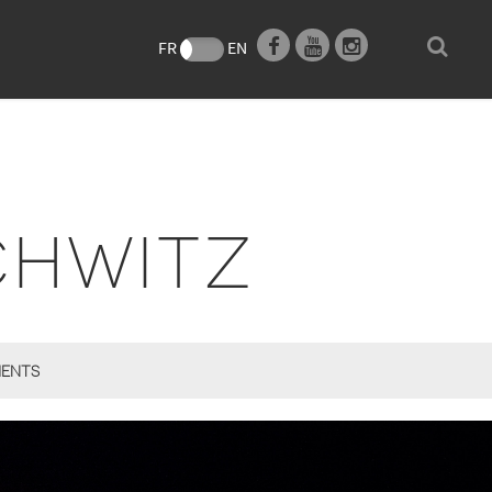
e
FR
EN
CHWITZ
ENTS