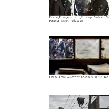
Escape_From_Auschwitz_Christoph Bach and Fl
Panzner - ©DNA Production
Escape_From_Auschwitz_prisoners - ©DNA Prod