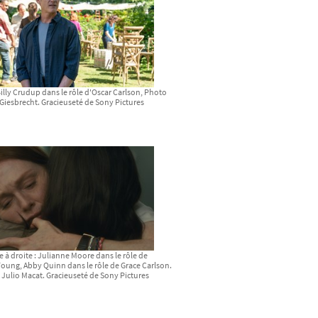
Billy Crudup dans le rôle d'Oscar Carlson, Photo
Giesbrecht. Gracieuseté de Sony Pictures
 à droite : Julianne Moore dans le rôle de
oung, Abby Quinn dans le rôle de Grace Carlson.
Julio Macat. Gracieuseté de Sony Pictures