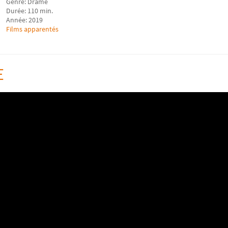
Genre: Drame
Durée: 110 min.
Année: 2019
Films apparentés
E