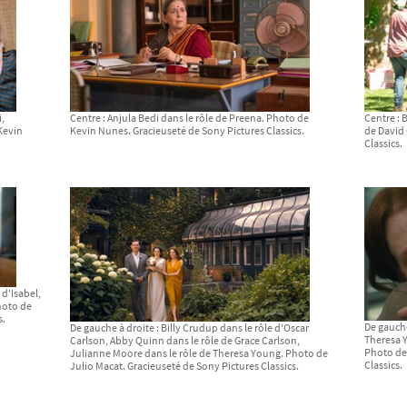
i,
Centre : Anjula Bedi dans le rôle de Preena. Photo de
Centre : 
 Kevin
Kevin Nunes. Gracieuseté de Sony Pictures Classics.
de David 
Classics.
 d'Isabel,
hoto de
s.
De gauche
De gauche à droite : Billy Crudup dans le rôle d'Oscar
Theresa Y
Carlson, Abby Quinn dans le rôle de Grace Carlson,
Photo de 
Julianne Moore dans le rôle de Theresa Young. Photo de
Classics.
Julio Macat. Gracieuseté de Sony Pictures Classics.