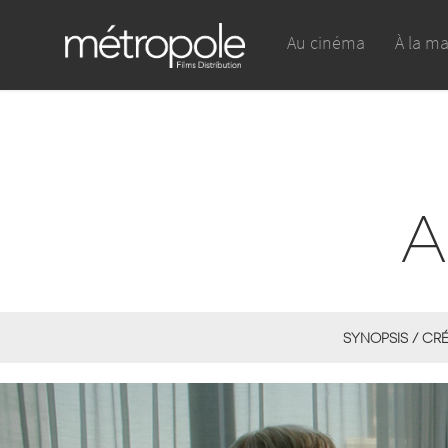
Au cinéma
À la m
A
SYNOPSIS / CR