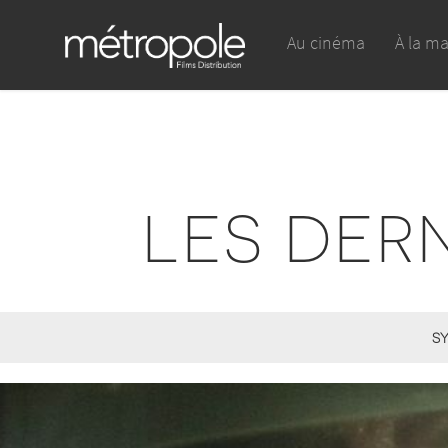
Au cinéma
À la m
LES DER
SY