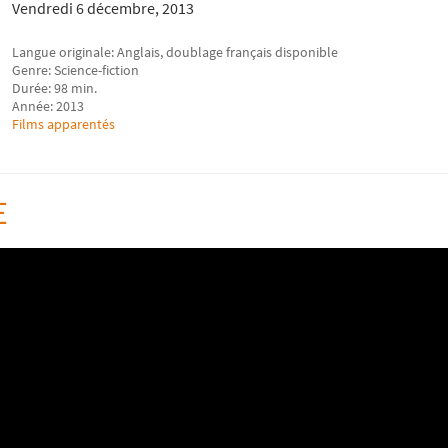
Vendredi 6 décembre, 2013
Langue originale: Anglais, doublage français disponible
Genre: Science-fiction
Durée: 98 min.
Année: 2013
Films apparentés
E