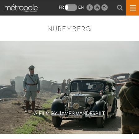
FR
EN
NUREMBERG
A FILM BY JAMES VANDERBILT