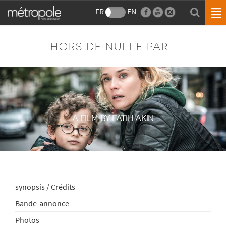
FR
EN
HORS DE NULLE PART
A FILM BY FATIH AKIN
synopsis / Crédits
Bande-annonce
Photos