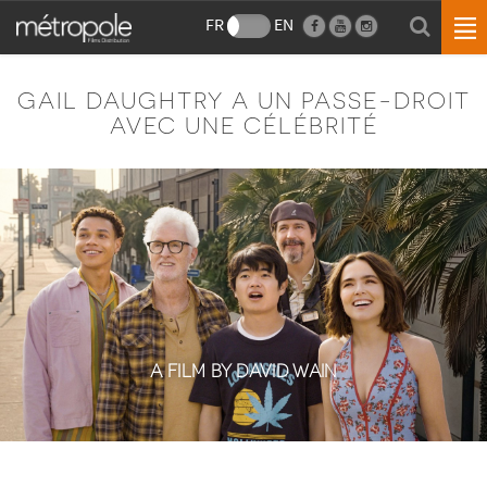
FR
EN
GAIL DAUGHTRY A UN PASSE-DROIT
AVEC UNE CÉLÉBRITÉ
A FILM BY DAVID WAIN