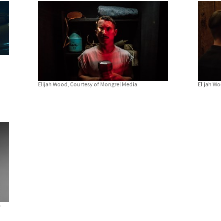
Elijah Wood, Courtesy of Mongrel Media
Elijah W
a