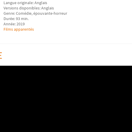
Langue originale: Anglais
Versions disponibles: Anglais
Genre: Comédie, épouvante-horreur
Durée: 93 min.
Année: 2019
Films apparentés
E