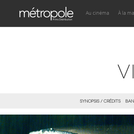
Au cinéma
À la m
V
SYNOPSIS / CRÉDITS
BAN