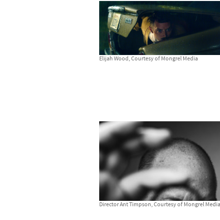
Elijah Wood, Courtesy of Mongrel Media
Director Ant Timpson, Courtesy of Mongrel Medi