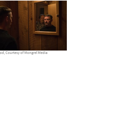
ood, Courtesy of Mongrel Media