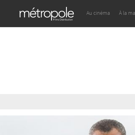
Au cinéma
À la m