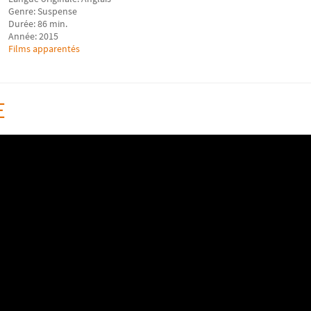
Genre: Suspense
Durée: 86 min.
Année: 2015
Films apparentés
E