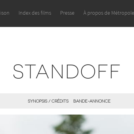
aison
Index des films
Presse
À propos de Métropol
STANDOFF
SYNOPSIS / CRÉDITS
BANDE-ANNONCE