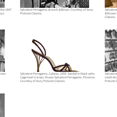
 the 1947
Salvatore Ferragamo at work ©Alinari. Courtesy of Sony
Salvator
cus
Pictures Classics.
©Museo S
Classics.
nari.
Salvatore Ferragamo, Calipso, 1955. Sandal in black satin.
Salvator
Cage heel in brass. Museo Salvatore Ferragamo, Florence.
credit Ar
Courtesy of Sony Pictures Classics
Pictures 