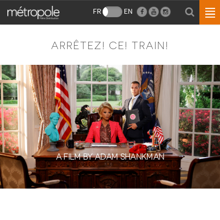
FR
EN
ARRÊTEZ! CE! TRAIN!
A FILM BY ADAM SHANKMAN