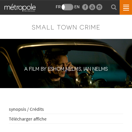
FR
EN
SMALL TOWN CRIME
A FILM BY ESHOM NELMS, IAN NELMS
synopsis / Crédits
Télécharger affiche