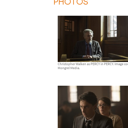
PHOTOS
Christopher Walken as PERCY in PERCY. Image co
Mongrel Media.