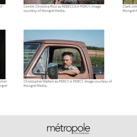
of
Centre: Christina Ricci as REBECCA in PERCY. Image
Clark Joh
courtesy of Mongrel Media.
Mongrel 
opher
Christopher Walken as PERCY in PERCY. Image courtesy of
ngrel
Mongrel Media.