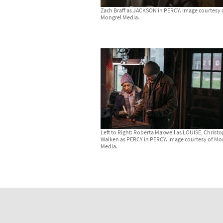
Zach Braff as JACKSON in PERCY. Image courtesy 
Mongrel Media.
Left to Right: Roberta Maxwell as LOUISE, Christ
Walken as PERCY in PERCY. Image courtesy of Mo
Media.