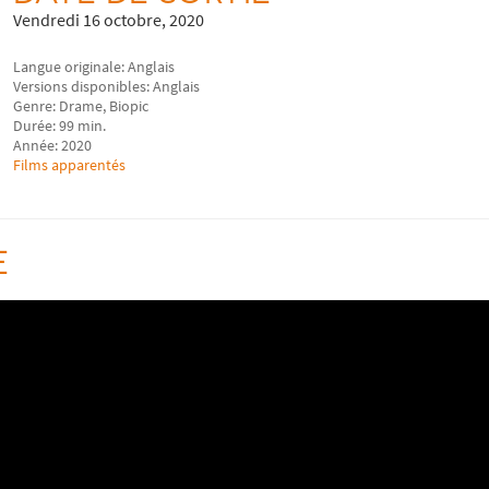
Vendredi 16 octobre, 2020
Langue originale: Anglais
Versions disponibles: Anglais
Genre: Drame, Biopic
Durée: 99 min.
Année: 2020
Films apparentés
E