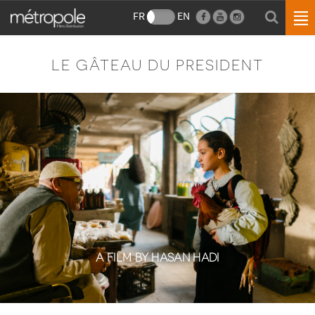
FR
EN
LE GÂTEAU DU PRESIDENT
A FILM BY HASAN HADI