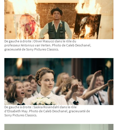
De gauche à droite : Oliver Masucci dans le rôle du
professeur Antonius van Verten. Photo de Caleb Deschanel,
gracieuseté de Sony Pictures Classics.
De gauche à droite : Saskia Rosendahl dans le rôle
d'Elisabeth May. Photo de Caleb Deschanel, gracieuseté de
Sony Pictures Classics.