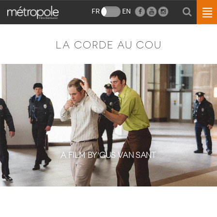
FR
EN
LA CORDE AU COU
A FILM BY GUS VAN SANT