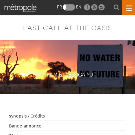
FR
EN
LAST CALL AT THE OASIS
A FILM BY JESSICA YU
synopsis / Crédits
Bande-annonce