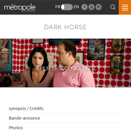
FR
EN
DARK HORSE
A FILM BY TODD SOLONDZ
synopsis / Crédits
Bande-annonce
Photos