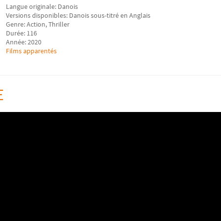
Langue originale: Danois
Versions disponibles: Danois sous-titré en Anglais
Genre: Action, Thriller
Durée: 116
Année: 2020
Films apparentés
E