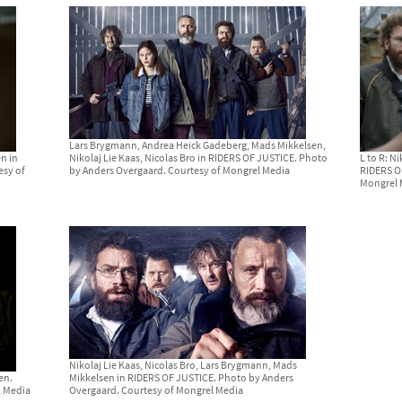
Lars Brygmann, Andrea Heick Gadeberg, Mads Mikkelsen,
n in
L to R: N
Nikolaj Lie Kaas, Nicolas Bro in RIDERS OF JUSTICE. Photo
esy of
RIDERS O
by Anders Overgaard. Courtesy of Mongrel Media
Mongrel 
Nikolaj Lie Kaas, Nicolas Bro, Lars Brygmann, Mads
Mikkelsen in RIDERS OF JUSTICE. Photo by Anders
en.
Overgaard. Courtesy of Mongrel Media
l Media