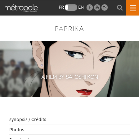
FR
EN
PAPRIKA
A FILM BY SATOSHI KON
synopsis / Crédits
Photos