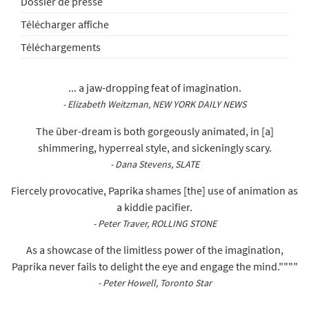
Dossier de presse
Télécharger affiche
Téléchargements
... a jaw-dropping feat of imagination.
- Elizabeth Weitzman, NEW YORK DAILY NEWS
The über-dream is both gorgeously animated, in [a]
shimmering, hyperreal style, and sickeningly scary.
- Dana Stevens, SLATE
Fiercely provocative, Paprika shames [the] use of animation as
a kiddie pacifier.
- Peter Traver, ROLLING STONE
As a showcase of the limitless power of the imagination,
Paprika never fails to delight the eye and engage the mind.""""
- Peter Howell, Toronto Star