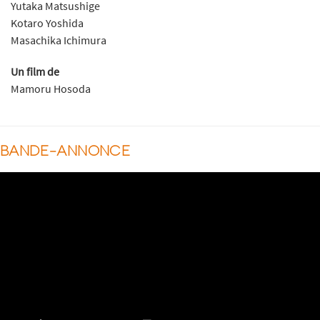
Yutaka Matsushige
Kotaro Yoshida
Masachika Ichimura
Un film de
Mamoru Hosoda
BANDE-ANNONCE