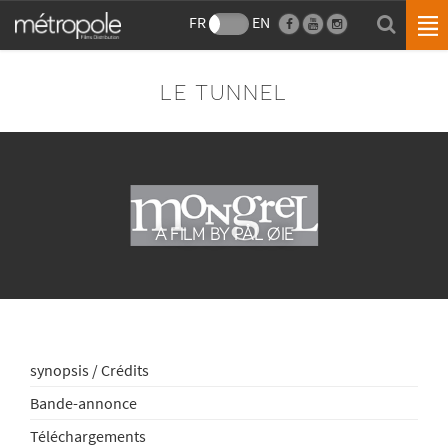
FR
EN
LE TUNNEL
A FILM BY PÅL ØIE
synopsis / Crédits
Bande-annonce
Téléchargements