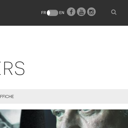
e
FR
EN
ERS
FFICHE