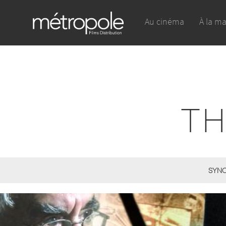
Au cinéma
À la m
TH
SYNO