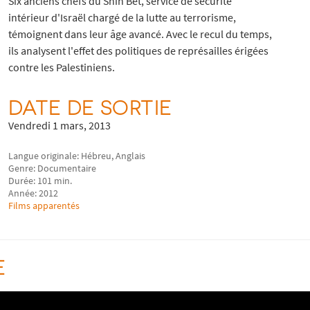
Six anciens chefs du Shin Bet, service de sécurité
intérieur d'Israël chargé de la lutte au terrorisme,
témoignent dans leur âge avancé. Avec le recul du temps,
ils analysent l'effet des politiques de représailles érigées
contre les Palestiniens.
DATE DE SORTIE
Vendredi 1 mars, 2013
Langue originale: Hébreu, Anglais
Genre: Documentaire
Durée: 101 min.
Année: 2012
Films apparentés
E