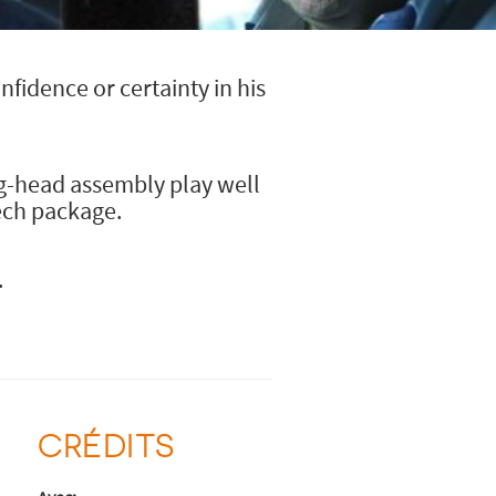
nfidence or certainty in his
ng-head assembly play well
tech package.
.
CRÉDITS