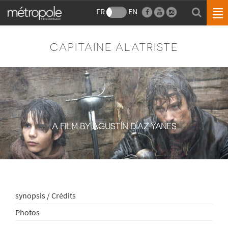
FR
EN
CAPITAINE ALATRISTE
A FILM BY AGUSTÍN DÍAZ YANES
synopsis / Crédits
Photos