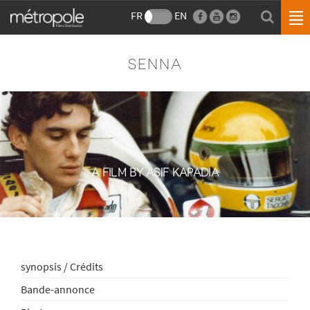
FR
EN
SENNA
A FILM BY ASIF KAPADIA
synopsis / Crédits
Bande-annonce