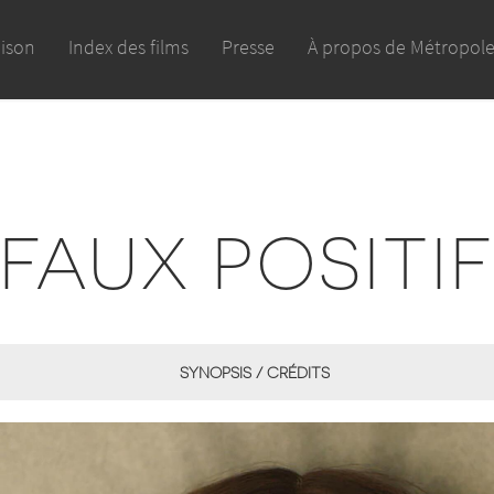
aison
Index des films
Presse
À propos de Métropol
FAUX POSITI
SYNOPSIS / CRÉDITS