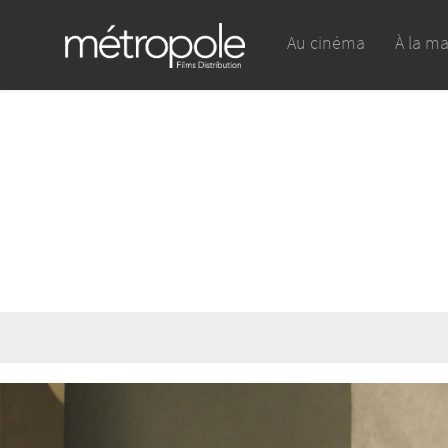
Au cinéma
À la m