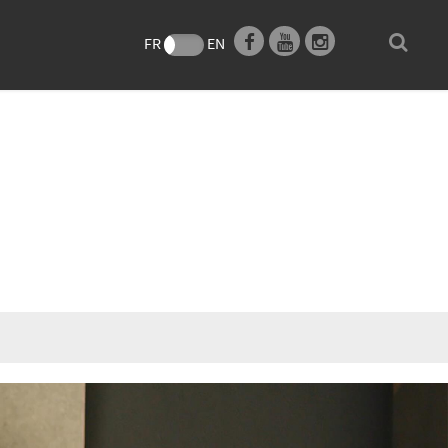
e
FR
EN
F